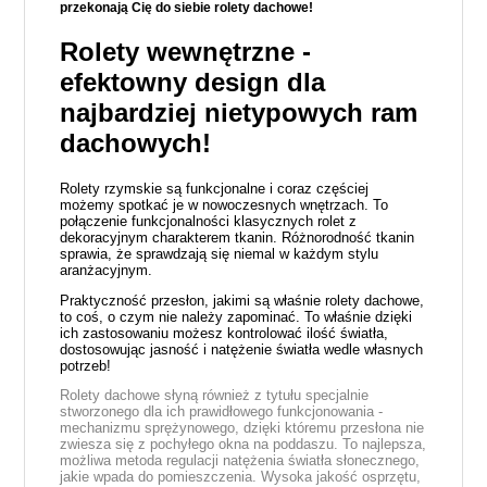
przekonają Cię do siebie rolety dachowe!
Rolety wewnętrzne -
efektowny design dla
najbardziej nietypowych ram
dachowych!
Rolety rzymskie są funkcjonalne i coraz częściej
możemy spotkać je w nowoczesnych wnętrzach. To
połączenie funkcjonalności klasycznych rolet z
dekoracyjnym charakterem tkanin. Różnorodność tkanin
sprawia, że sprawdzają się niemal w każdym stylu
aranżacyjnym.
Praktyczność przesłon, jakimi są właśnie rolety dachowe,
to coś, o czym nie należy zapominać. To właśnie dzięki
ich zastosowaniu możesz kontrolować ilość światła,
dostosowując jasność i natężenie światła wedle własnych
potrzeb!
Rolety dachowe słyną również z tytułu specjalnie
stworzonego dla ich prawidłowego funkcjonowania -
mechanizmu sprężynowego, dzięki któremu przesłona nie
zwiesza się z pochyłego okna na poddaszu. To najlepsza,
możliwa metoda regulacji natężenia światła słonecznego,
jakie wpada do pomieszczenia. Wysoka jakość osprzętu,